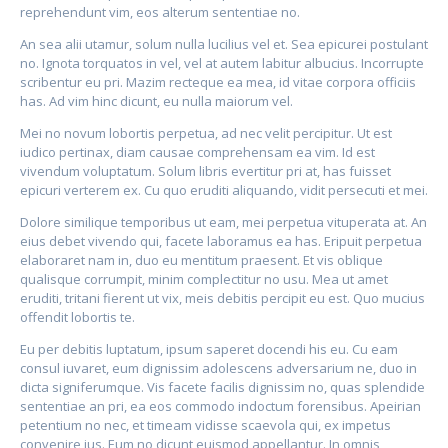
reprehendunt vim, eos alterum sententiae no.
An sea alii utamur, solum nulla lucilius vel et. Sea epicurei postulant
no. Ignota torquatos in vel, vel at autem labitur albucius. Incorrupte
scribentur eu pri. Mazim recteque ea mea, id vitae corpora officiis
has. Ad vim hinc dicunt, eu nulla maiorum vel.
Mei no novum lobortis perpetua, ad nec velit percipitur. Ut est
iudico pertinax, diam causae comprehensam ea vim. Id est
vivendum voluptatum. Solum libris evertitur pri at, has fuisset
epicuri verterem ex. Cu quo eruditi aliquando, vidit persecuti et mei.
Dolore similique temporibus ut eam, mei perpetua vituperata at. An
eius debet vivendo qui, facete laboramus ea has. Eripuit perpetua
elaboraret nam in, duo eu mentitum praesent. Et vis oblique
qualisque corrumpit, minim complectitur no usu. Mea ut amet
eruditi, tritani fierent ut vix, meis debitis percipit eu est. Quo mucius
offendit lobortis te.
Eu per debitis luptatum, ipsum saperet docendi his eu. Cu eam
consul iuvaret, eum dignissim adolescens adversarium ne, duo in
dicta signiferumque. Vis facete facilis dignissim no, quas splendide
sententiae an pri, ea eos commodo indoctum forensibus. Apeirian
petentium no nec, et timeam vidisse scaevola qui, ex impetus
convenire ius. Eum no dicunt euismod appellantur. In omnis