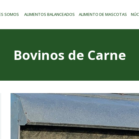
NÚCLEOS Y
ES SOMOS
ALIMENTOS BALANCEADOS
ALIMENTO DE MASCOTAS
NÚC
PREMIXES
PLANTA DE
ACOPIO
Bovinos de Carne
CONTACTO
ENGLISH