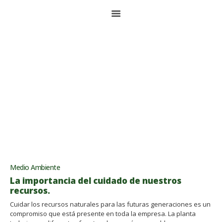
Medio ambiente
HOME
QUIENES SOMOS
ALIMENTOS BALANCEADOS
ALIMENTO DE MASCOTAS
NÚCLEOS Y PREMIXES
PLANTA DE ACOPIO
Medio Ambiente
CONTACTO
La importancia del cuidado de nuestros
recursos.
Cuidar los recursos naturales para las futuras generaciones es un
ENGLISH
compromiso que está presente en toda la empresa. La planta