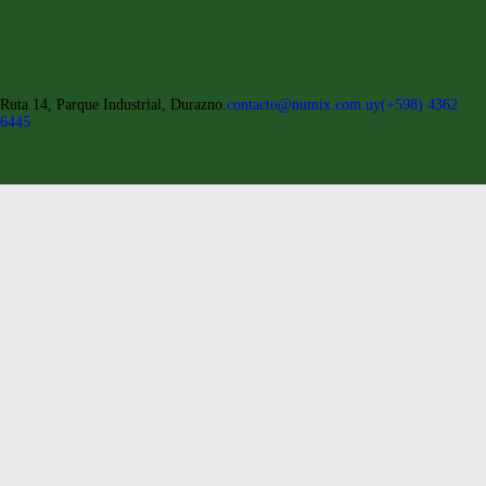
Ruta 14, Parque Industrial, Durazno.
contacto@numix.com.uy
(+598) 4362
6445