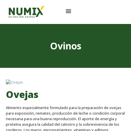
HOME
Ovinos
QUIENES SOMOS
ALIMENTOS BALANCEADOS
ALIMENTO DE MASCOTAS
NÚCLEOS Y PREMIXES
Ovejas
PLANTA DE ACOPIO
CONTACTO
Alimento especialmente formulado para la preparación de ovejas
para exposición, remates, producción de leche o condición corporal
necesaria para una buena reproducción. El aporte de energía y
proteína asegura la calidad del calostro y la sobrevivencia de los
ENGLISH
corderos. Los macro, micronutrientes, vitaminas y aditivos