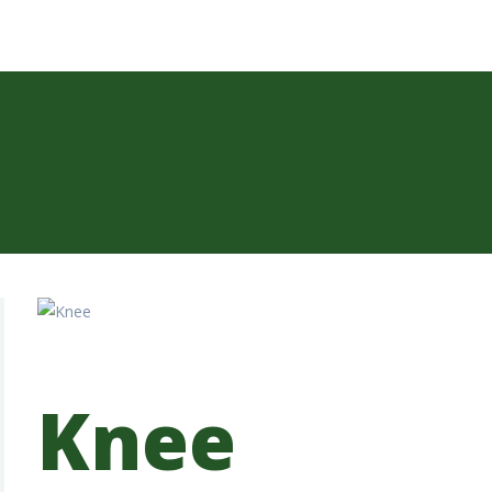
NÚCLEOS Y
PREMIXES
PLANTA DE
ACOPIO
CONTACTO
ENGLISH
Knee