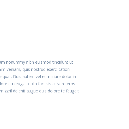
 diam nonummy nibh euismod tincidunt ut
im veniam, quis nostrud exerci tation
equat. Duis autem vel eum iriure dolor in
ore eu feugiat nulla facilisis at vero eros
m zzril delenit augue duis dolore te feugait