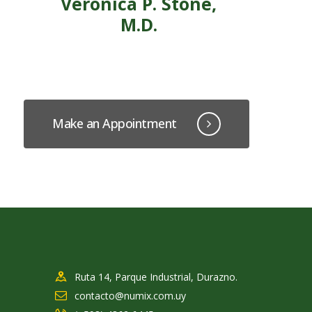
Veronica P. Stone,
M.D.
Make an Appointment
Ruta 14, Parque Industrial, Durazno.
contacto@numix.com.uy