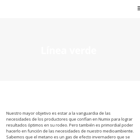
HOME
Línea verde
QUIENES SOMOS
ALIMENTOS BALANCEADOS
ALIMENTO DE MASCOTAS
NÚCLEOS Y PREMIXES
PLANTA DE ACOPIO
CONTACTO
Nuestro mayor objetivo es estar a la vanguardia de las
necesidades de los productores que confían en Numix para lograr
resultados óptimos en su rodeo. Pero también es primordial poder
hacerlo en función de las necesidades de nuestro medioambiente.
ENGLISH
Sabemos que el metano es un gas de efecto invernadero que se