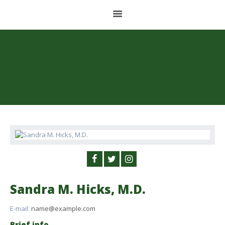
HOME
ABOUT US
BALANCED FOOD
PET FOOD
CONCENTRATES AND PREMIXES
STORAGE PLANT
CONTACT
Sandra M. Hicks, M.D.
E-mail:
name@example.com
ESPAÑOL
Brief info