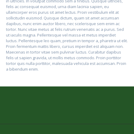
in ultricies. In volutpat commodo sem a finibus. Quisque ultricies,
felis ac consequat euismod, urna diam lacinia sapien, eu
ullamcorper eros purus sit amet lectus. Proin vestibulum elit at
sollicitudin euismod. Quisque dictum, quam sit amet accumsan
dapibus, nunc enim auctor libero, nec scelerisque sem enim ac
tortor. Nunc vitae metus at felis rutrum venenatis ac a purus. Sed
ut iaculis magna. Pellentesque vel massa et metus imperdiet
luctus. Pellentesque leo quam, pretium in tempor a, pharetra ut elit.
Proin fermentum mattis libero, cursus imperdiet est aliquam non.
Maecenas in tortor vitae sem pulvinar luctus. Curabitur dapibus
felis ut sapien gravida, ut mollis metus commodo. Proin porttitor
tortor quis nulla porttitor, malesuada vehicula est accumsan. Proin
a bibendum enim.