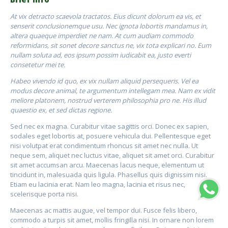
At vix detracto scaevola tractatos. Eius dicunt dolorum ea vis, et
senserit conclusionemque usu. Nec ignota lobortis mandamus in,
altera quaeque imperdiet ne nam. At cum audiam commodo
reformidans, sit sonet decore sanctus ne, vix tota explicari no. Eum
nullam soluta ad, eos ipsum possim iudicabit ea, justo everti
consetetur mei te.
Habeo vivendo id quo, ex vix nullam aliquid persequeris. Vel ea
modus decore animal, te argumentum intellegam mea. Nam ex vidit
meliore platonem, nostrud verterem philosophia pro ne. His illud
quaestio ex, et sed dictas regione.
Sed nec ex magna. Curabitur vitae sagittis orci. Donec ex sapien,
sodales eget lobortis at, posuere vehicula dui. Pellentesque eget
nisi volutpat erat condimentum rhoncus sit amet nec nulla. Ut
neque sem, aliquet nec luctus vitae, aliquet sit amet orci. Curabitur
sit amet accumsan arcu. Maecenas lacus neque, elementum ut
tincidunt in, malesuada quis ligula. Phasellus quis dignissim nisi.
Etiam eu lacinia erat. Nam leo magna, lacinia et risus nec,
scelerisque porta nisi.
Maecenas ac mattis augue, vel tempor dui. Fusce felis libero,
commodo a turpis sit amet, mollis fringilla nisi. In ornare non lorem